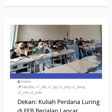
07
Agu 2026
Humas
fakultas
,
s1_akt
,
s1_ep
,
s1_mnj
,
s2_mesp
,
s2_mm
,
s3_pdie
Dekan: Kuliah Perdana Luring
di FEB Berjalan Lancar