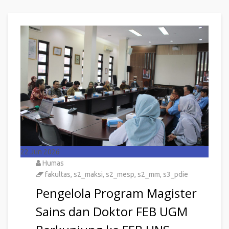
22
Jun 2026
Humas
fakultas
,
s2_maksi
,
s2_mesp
,
s2_mm
,
s3_pdie
Pengelola Program Magister
Sains dan Doktor FEB UGM