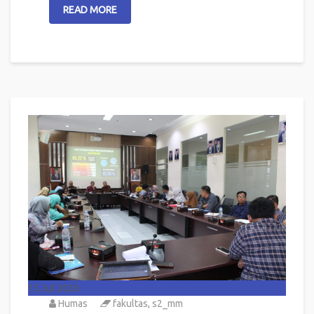
READ MORE
15
Jul 2026
Humas
fakultas
,
s2_mm