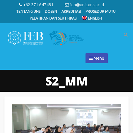
+62 271 647481
feb@unit.uns.ac.id
TENTANG UNS
DOSEN
AKREDITASI
PROSEDUR MUTU
PELATIHAN DAN SERTIFIKASI
ENGLISH
Menu
S2_MM