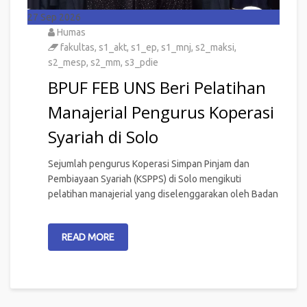
27
Sep 2026
Humas
fakultas
,
s1_akt
,
s1_ep
,
s1_mnj
,
s2_maksi
,
s2_mesp
,
s2_mm
,
s3_pdie
BPUF FEB UNS Beri Pelatihan
Manajerial Pengurus Koperasi
Syariah di Solo
Sejumlah pengurus Koperasi Simpan Pinjam dan
Pembiayaan Syariah (KSPPS) di Solo mengikuti
pelatihan manajerial yang diselenggarakan oleh Badan
READ MORE