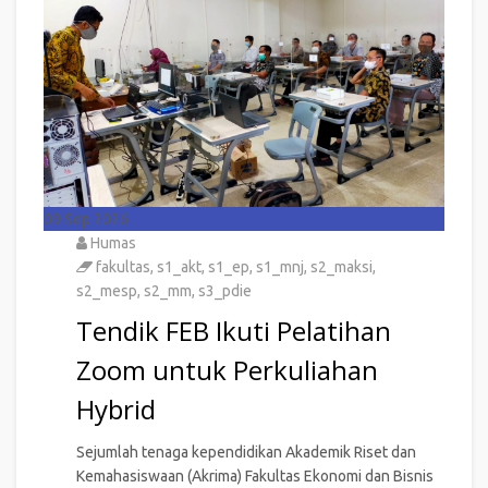
09
Sep 2026
Humas
fakultas
,
s1_akt
,
s1_ep
,
s1_mnj
,
s2_maksi
,
s2_mesp
,
s2_mm
,
s3_pdie
Tendik FEB Ikuti Pelatihan
Zoom untuk Perkuliahan
Hybrid
Sejumlah tenaga kependidikan Akademik Riset dan
Kemahasiswaan (Akrima) Fakultas Ekonomi dan Bisnis