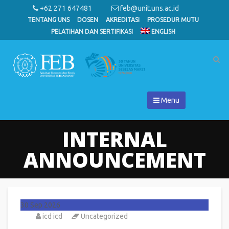
+62 271 647481
feb@unit.uns.ac.id
TENTANG UNS
DOSEN
AKREDITASI
PROSEDUR MUTU
PELATIHAN DAN SERTIFIKASI
ENGLISH
Menu
INTERNAL
ANNOUNCEMENT
30
Sep 2026
icd icd
Uncategorized