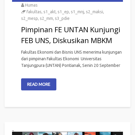
Humas
fakultas
,
s1_akt
,
s1_ep
,
s1_mnj
,
s2_maksi
,
s2_mesp
,
s2_mm
,
s3_pdie
Pimpinan FE UNTAN Kunjungi
FEB UNS, Diskusikan MBKM
Fakultas Ekonomi dan Bisnis UNS menerima kunjungan
dari pimpinan Fakultas Ekonomi Universitas
Tanjungpura (UNTAN) Pontianak, Senin 20 September
READ MORE