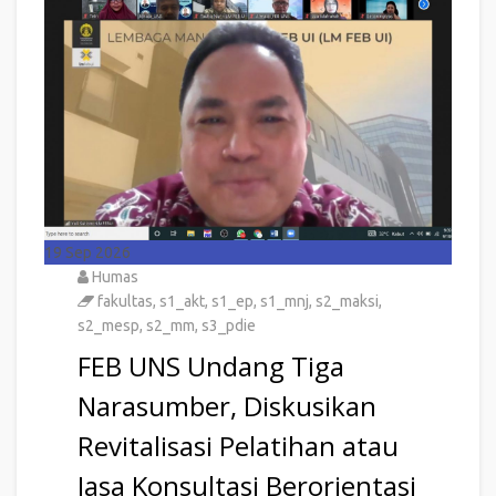
19
Sep 2026
Humas
fakultas
,
s1_akt
,
s1_ep
,
s1_mnj
,
s2_maksi
,
s2_mesp
,
s2_mm
,
s3_pdie
FEB UNS Undang Tiga
Narasumber, Diskusikan
Revitalisasi Pelatihan atau
Jasa Konsultasi Berorientasi