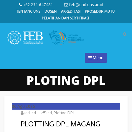
+62 271 647481
feb@unit.uns.ac.id
TENTANG UNS
DOSEN
AKREDITASI
PROSEDUR MUTU
PELATIHAN DAN SERTIFIKASI
Menu
PLOTING DPL
06
Agu 2026
icd icd
icd
,
Ploting DPL
PLOTTING DPL MAGANG