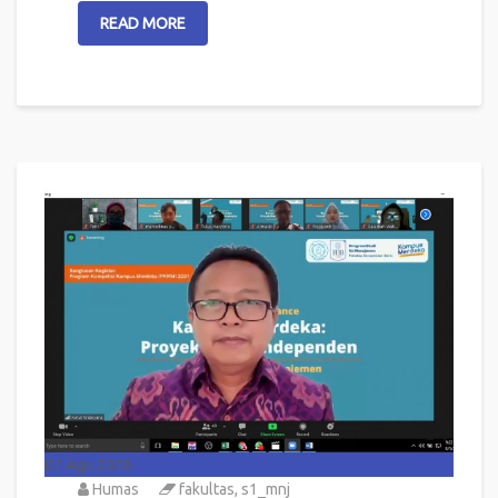
READ MORE
07
Agu 2026
Humas
fakultas
,
s1_mnj