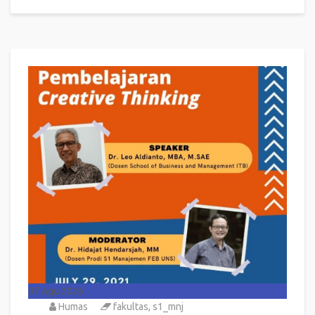
07
Agu 2026
Humas
fakultas
,
s1_mnj