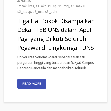
Humas
fakultas
,
s1_akt
,
s1_ep
,
s1_mnj
,
s2_maksi
,
s2_mesp
,
s2_mm
,
s3_pdie
Tiga Hal Pokok Disampaikan
Dekan FEB UNS dalam Apel
Pagi yang Diikuti Seluruh
Pegawai di Lingkungan UNS
Universitas Sebelas Maret sebagai salah satu
perguruan tinggi yang tumbuh dari Rakyat Kampus
Benteng Pancasila dan mengabdikan seluruh
READ MORE