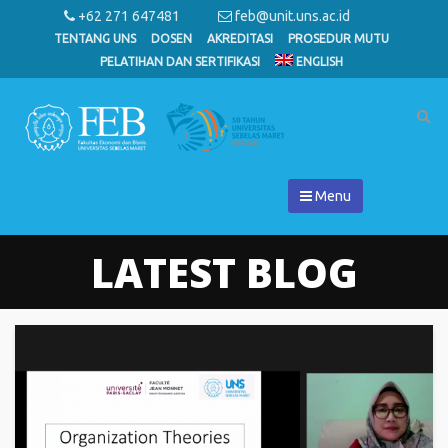
+62 271 647481
feb@unit.uns.ac.id
TENTANG UNS
DOSEN
AKREDITASI
PROSEDUR MUTU
PELATIHAN DAN SERTIFIKASI
ENGLISH
Menu
LATEST BLOG