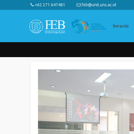
+62 271 647481
feb@unit.uns.ac.id
Beranda