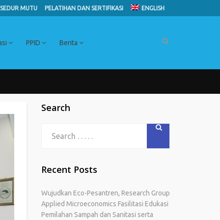
SEDUR MUTU
PELATIHAN DAN SERTIFIKASI
ENGLISH
asi
PPID
Berita
Search
Recent Posts
Wujudkan Eco-Pesantren, Research Group
Applied Microeconomics Fasilitasi Edukasi
Pemilahan Sampah dan Sanitasi serta