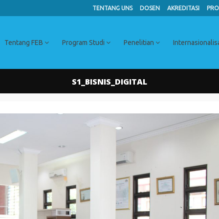
TENTANG UNS
DOSEN
AKREDITASI
PRO
Tentang FEB
Program Studi
Penelitian
Internasionalis
S1_BISNIS_DIGITAL