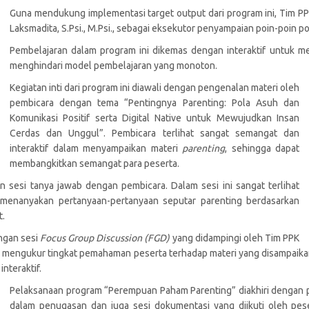
Guna mendukung implementasi target output dari program ini, Tim
Laksmadita, S.Psi., M.Psi., sebagai eksekutor penyampaian poin-poin p
Pembelajaran dalam program ini dikemas dengan interaktif untuk me
menghindari model pembelajaran yang monoton.
Kegiatan inti dari program ini diawali dengan pengenalan materi oleh
pembicara dengan tema “Pentingnya Parenting: Pola Asuh dan
Komunikasi Positif serta Digital Native untuk Mewujudkan Insan
Cerdas dan Unggul”. Pembicara terlihat sangat semangat dan
interaktif dalam menyampaikan materi
parenting
, sehingga dapat
membangkitkan semangat para peserta.
n sesi tanya jawab dengan pembicara. Dalam sesi ini sangat terlihat
 menanyakan pertanyaan-pertanyaan seputar parenting berdasarkan
t.
engan sesi
Focus Group Discussion (FGD)
yang didampingi oleh Tim PPK
ngukur tingkat pemahaman peserta terhadap materi yang disampaikan. 
nteraktif.
Pelaksanaan program “Perempuan Paham Parenting” diakhiri dengan p
dalam penugasan dan juga sesi dokumentasi yang diikuti oleh pe