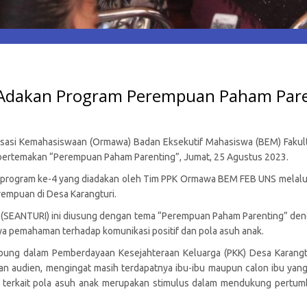
dakan Program Perempuan Paham Parent
isasi Kemahasiswaan (Ormawa) Badan Eksekutif Mahasiswa (BEM) Fakulta
ertemakan “Perempuan Paham Parenting”, Jumat, 25 Agustus 2023.
 program ke-4 yang diadakan oleh Tim PPK Ormawa BEM FEB UNS melalu
empuan di Desa Karangturi.
i (SEANTURI) ini diusung dengan tema “Perempuan Paham Parenting” de
 pemahaman terhadap komunikasi positif dan pola asuh anak.
rgabung dalam Pemberdayaan Kesejahteraan Keluarga (PKK) Desa Karan
n audien, mengingat masih terdapatnya ibu-ibu maupun calon ibu yang
t terkait pola asuh anak merupakan stimulus dalam mendukung pert