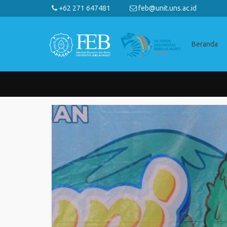
+62 271 647481
feb@unit.uns.ac.id
Beranda