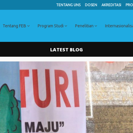
TENTANG UNS
DOSEN
AKREDITASI
PRO
Tentang FEB
Program Studi
Penelitian
Internasionalis
LATEST BLOG