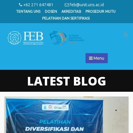
+62 271 647481
feb@unit.uns.ac.id
TENTANG UNS
DOSEN
AKREDITASI
PROSEDUR MUTU
PELATIHAN DAN SERTIFIKASI
Menu
LATEST BLOG