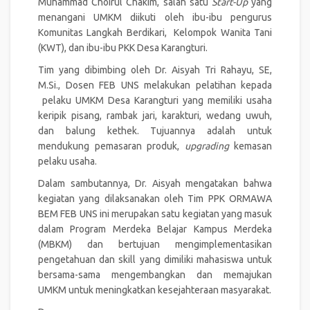
Muhammad Choirul Chakim, salah satu
Start-Up
yang
menangani UMKM diikuti oleh ibu-ibu pengurus
Komunitas Langkah Berdikari, Kelompok Wanita Tani
(KWT), dan ibu-ibu PKK Desa Karangturi.
Tim yang dibimbing oleh Dr. Aisyah Tri Rahayu, SE,
M.Si., Dosen FEB UNS melakukan pelatihan kepada
pelaku UMKM Desa Karangturi yang memiliki usaha
keripik pisang, rambak jari, karakturi, wedang uwuh,
dan balung kethek. Tujuannya adalah untuk
mendukung pemasaran produk,
upgrading
kemasan
pelaku usaha.
Dalam sambutannya, Dr. Aisyah mengatakan bahwa
kegiatan yang dilaksanakan oleh Tim PPK ORMAWA
BEM FEB UNS ini merupakan satu kegiatan yang masuk
dalam Program Merdeka Belajar Kampus Merdeka
(MBKM) dan bertujuan mengimplementasikan
pengetahuan dan skill yang dimiliki mahasiswa untuk
bersama-sama mengembangkan dan memajukan
UMKM untuk meningkatkan kesejahteraan masyarakat.