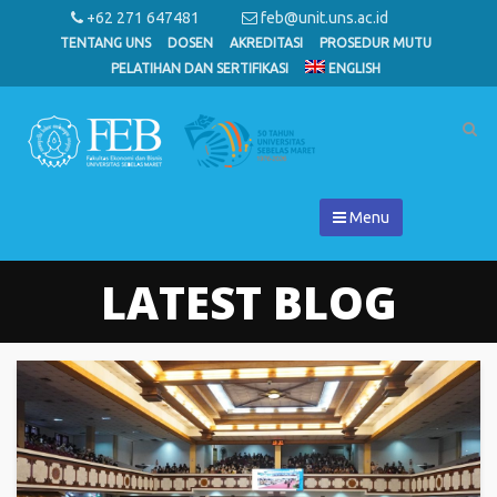
+62 271 647481
feb@unit.uns.ac.id
TENTANG UNS
DOSEN
AKREDITASI
PROSEDUR MUTU
PELATIHAN DAN SERTIFIKASI
ENGLISH
Menu
LATEST BLOG