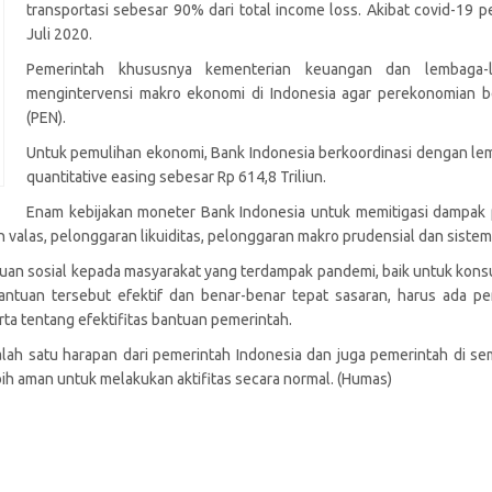
transportasi sebesar 90% dari total income loss. Akibat covid-19 
Juli 2020.
Pemerintah khususnya kementerian keuangan dan lembaga-
mengintervensi makro ekonomi di Indonesia agar perekonomian be
(PEN).
Untuk pemulihan ekonomi, Bank Indonesia berkoordinasi dengan le
quantitative easing sebesar Rp 614,8 Triliun.
Enam kebijakan moneter Bank Indonesia untuk memitigasi dampak
 dan valas, pelonggaran likuiditas, pelonggaran makro prudensial dan sist
uan sosial kepada masyarakat yang terdampak pandemi, baik untuk kon
antuan tersebut efektif dan benar-benar tepat sasaran, harus ada p
a tentang efektifitas bantuan pemerintah.
salah satu harapan dari pemerintah Indonesia dan juga pemerintah di 
ih aman untuk melakukan aktifitas secara normal. (Humas)