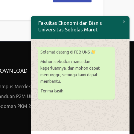
Fakultas Ekonomi dan Bisnis
Universitas Sebelas Maret
Selamat datang di FEB UNS
Mohon sebutkan nama dan
keperluannya, dan mohon dapat
OWNLOAD
menunggu, semoga kami dapat
membantu.
ampus Merdeka
Terima kasih
anduan P2M UNS
edoman PKM 2021