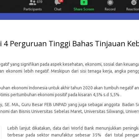
si 4 Perguruan Tinggi Bahas Tinjauan Ke
if yang signifikan pada aspek kesehatan, ekonomi, sosial dan keuangan.
n ekonomi lebih negatif. Meskipun dari sisi tenaga kerja, angka peng
an ekonomi Indonesia untuk akhir tahun 2020 akan tumbuh negatif anta
imis pertumbuhan ekonomi positif pada kisaran 4,5% s.d 5,5% .
ndy, SE. MA., Guru Besar FEB UNPAD yang juga sebagai anggota Badan Su
nomi dan Bisnis Universitas Sebelas Maret, Universitas Siliwangi, Univer
Lebih lanjut dikatakan, data dari World Bank menunjukkan pening
terbesar pada sektor manufaktur sebesar 35% dari total pengang