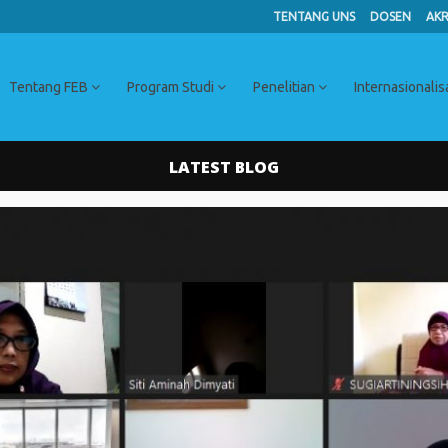
TENTANG UNS
DOSEN
AKR
Tentang FEB
Program Studi
Penelitian
Internasionalis
LATEST BLOG