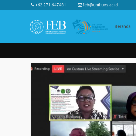
+62 271 647481
feb@unit.uns.ac.id
Beranda