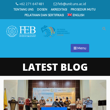
+62 271 647481
feb@unit.uns.ac.id
TENTANG UNS
DOSEN
AKREDITASI
PROSEDUR MUTU
PELATIHAN DAN SERTIFIKASI
ENGLISH
Menu
LATEST BLOG