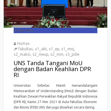
08
Agu 2026
Humas
fakultas
,
s1_akt
,
s1_ep
,
s1_mnj
,
s2_maksi
,
s2_mesp
,
s2_mm
,
s3_pdie
UNS Tanda Tangani MoU
dengan Badan Keahlian DPR
RI
Universitas Sebelas Maret menandatangani
Memorandum of Understanding (MoU) dengan Badan
Keahlian Dewan Perwakilan Rakyat Republik Indonesia
(DPR RI), Kamis 27 Mei 2021 di Aula Fakultas Ekonomi
dan Bisnis (FEB) UNS dan juga disiarkan secara daring.