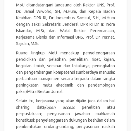
MoU ditandatangani langsung oleh Rektor UNS, Prof.
Dr. Jamal Wiwoho, SH, M.Hum, dan Kepala Badan
Keahlian DPR RI, Dr. Inosentius Samsul, S.H., M.Hum
dengan saksi Sekretaris Jenderal DPR RI Dr. Ir. Indra
Iskandar, M.Si, dan Wakil Rektor Perencanaan,
Kerjasama Bisnis dan Informasi UNS, Prof. Dr. rer.nat.
Sajidan, M.Si.
Ruang lingkup MoU mencakup penyelenggaraan
pendidikan dan pelatihan, penelitian, riset, kajian,
kegiatan ilmiah, seminar dan lokakarya; peningkatan
dan pengembangan kompetensi sumberdaya manusia;
perbantuan manajemen secara terpadu dalam rangka
peningkatan mutu akademik dan pendampingan
pakar/Mitra Bestari Jurnal.
Selain itu, kerjasama yang akan dijalin juga dalam hal
sharing data/
open access
penelitian atau
perpustakaan; penyusunan jawaban mahkamah
konstitusi; penyelenggaraan dukungan keahlian dalam
pembentukan undang-undang, penyusunan naskah