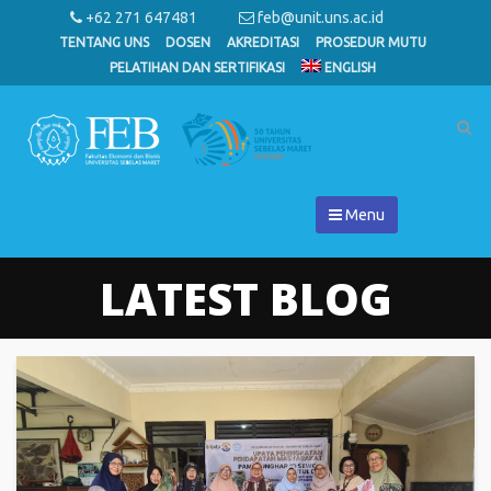
+62 271 647481
feb@unit.uns.ac.id
TENTANG UNS
DOSEN
AKREDITASI
PROSEDUR MUTU
PELATIHAN DAN SERTIFIKASI
ENGLISH
Menu
LATEST BLOG