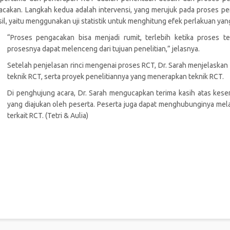
cakan. Langkah kedua adalah intervensi, yang merujuk pada proses p
sil, yaitu menggunakan uji statistik untuk menghitung efek perlakuan yan
“Proses pengacakan bisa menjadi rumit, terlebih ketika proses t
prosesnya dapat melenceng dari tujuan penelitian,” jelasnya.
Setelah penjelasan rinci mengenai proses RCT, Dr. Sarah menjelaska
teknik RCT, serta proyek penelitiannya yang menerapkan teknik RCT.
Di penghujung acara, Dr. Sarah mengucapkan terima kasih atas kese
yang diajukan oleh peserta. Peserta juga dapat menghubunginya melalu
terkait RCT. (Tetri & Aulia)