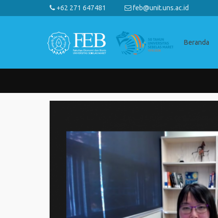
+62 271 647481
feb@unit.uns.ac.id
Beranda