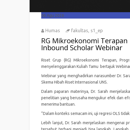
06
Agu 2026
Humas
fakultas
,
s1_ep
RG Mikroekonomi Terapan F
Inbound Scholar Webinar
Riset Grup (RG) Mikroekonomi Terapan, Progr
menyelenggarakan Kuliah Tamu bertajuk Webina
Webinar yang menghadirkan narasumber Dr. Sarah
Skema Hibah Riset Internasional UNS.
Dalam paparan materinya, Dr. Sarah menjelaska
penelitian yang berusaha mengukur efek dan efisi
menerima bantuan.
“Dalam konteks semacam ini, uji regresi OLS tida
Lebih lanjut, Dr. Sarah menjelaskan mengenai 
tersebut terbagi menjadi tiga langkah. Langkah