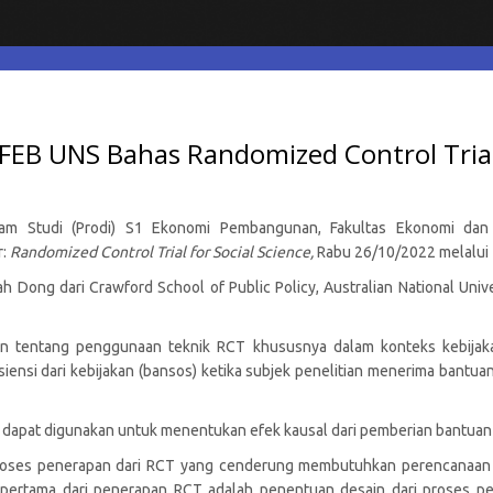
EB UNS Bahas Randomized Control Trial 
am Studi (Prodi) S1 Ekonomi Pembangunan, Fakultas Ekonomi dan 
r:
Randomized Control Trial for Social Science,
Rabu 26/10/2022 melalui
 Dong dari Crawford School of Public Policy, Australian National Univ
n tentang penggunaan teknik RCT khususnya dalam konteks kebijakan 
ensi dari kebijakan (bansos) ketika subjek penelitian menerima bantuan
k dapat digunakan untuk menentukan efek kausal dari pemberian bantuan a
proses penerapan dari RCT yang cenderung membutuhkan perencanaan l
 pertama dari penerapan RCT adalah penentuan desain dari proses pen