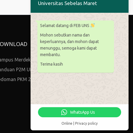
Universitas Sebelas Maret
Selamat datang di FEB UNS
Mohon sebutkan nama dan
keperluannya, dan mohon dapat
OWNLOAD
menunggu, semoga kami dapat
membantu.
ampus Merdeka
Terima kasih
anduan P2M UNS
edoman PKM 2021
WhatsApp Us
Online | Privacy policy