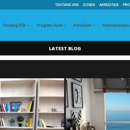
TENTANG UNS
DOSEN
AKREDITASI
PRO
Tentang FEB
Program Studi
Penelitian
Internasionalis
LATEST BLOG