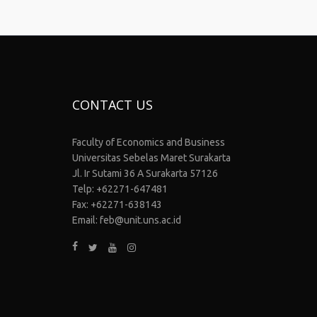
CONTACT US
Faculty of Economics and Business
Universitas Sebelas Maret Surakarta
Jl. Ir Sutami 36 A Surakarta 57126
Telp: +62271-647481
Fax: +62271-638143
Email: feb@unit.uns.ac.id