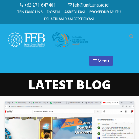
+62 271 647481
feb@unit.uns.ac.id
TENTANG UNS
DOSEN
AKREDITASI
PROSEDUR MUTU
PELATIHAN DAN SERTIFIKASI
Menu
LATEST BLOG