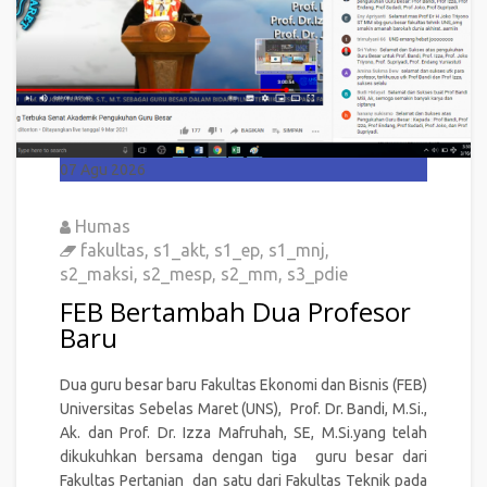
07
Agu 2026
Humas
fakultas
,
s1_akt
,
s1_ep
,
s1_mnj
,
s2_maksi
,
s2_mesp
,
s2_mm
,
s3_pdie
FEB Bertambah Dua Profesor
Baru
Dua guru besar baru Fakultas Ekonomi dan Bisnis (FEB)
Universitas Sebelas Maret (UNS), Prof. Dr. Bandi, M.Si.,
Ak. dan Prof. Dr. Izza Mafruhah, SE, M.Si.yang telah
dikukuhkan bersama dengan tiga guru besar dari
Fakultas Pertanian dan satu dari Fakultas Teknik pada