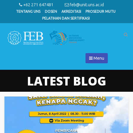
+62 271 647481
feb@unit.uns.ac.id
TENTANG UNS
DOSEN
AKREDITASI
PROSEDUR MUTU
PELATIHAN DAN SERTIFIKASI
Menu
LATEST BLOG