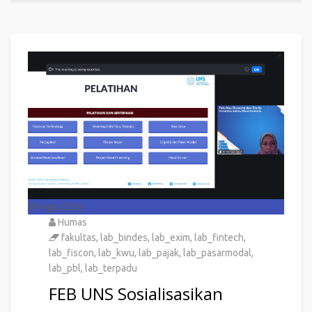
09
Agu 2026
Humas
fakultas
,
lab_bindes
,
lab_exim
,
lab_fintech
,
lab_fiscon
,
lab_kwu
,
lab_pajak
,
lab_pasarmodal
,
lab_pbl
,
lab_terpadu
FEB UNS Sosialisasikan