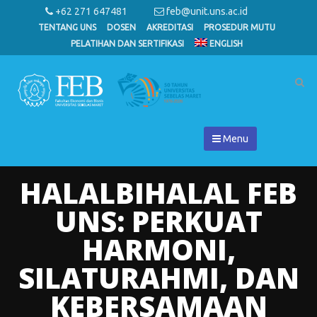
+62 271 647481
feb@unit.uns.ac.id
TENTANG UNS
DOSEN
AKREDITASI
PROSEDUR MUTU
PELATIHAN DAN SERTIFIKASI
ENGLISH
Menu
HALALBIHALAL FEB
UNS: PERKUAT
HARMONI,
SILATURAHMI, DAN
KEBERSAMAAN