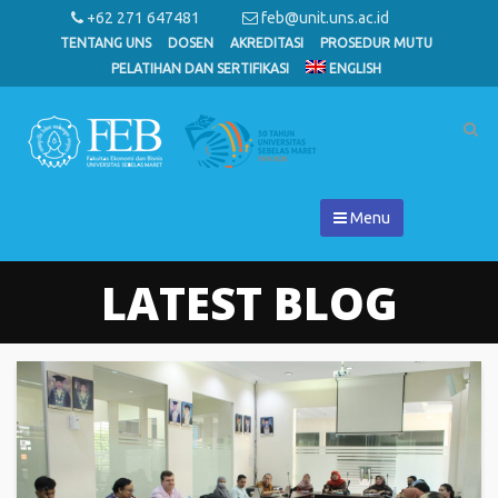
+62 271 647481
feb@unit.uns.ac.id
TENTANG UNS
DOSEN
AKREDITASI
PROSEDUR MUTU
PELATIHAN DAN SERTIFIKASI
ENGLISH
Menu
LATEST BLOG