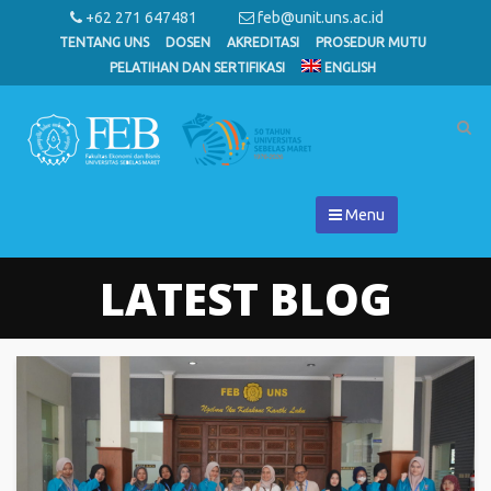
+62 271 647481
feb@unit.uns.ac.id
TENTANG UNS
DOSEN
AKREDITASI
PROSEDUR MUTU
PELATIHAN DAN SERTIFIKASI
ENGLISH
Menu
LATEST BLOG