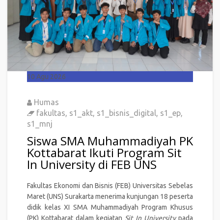
10
Agu 2026
Humas
fakultas
,
s1_akt
,
s1_bisnis_digital
,
s1_ep
,
s1_mnj
Siswa SMA Muhammadiyah PK
Kottabarat Ikuti Program Sit
In University di FEB UNS
Fakultas Ekonomi dan Bisnis (FEB) Universitas Sebelas
Maret (UNS) Surakarta menerima kunjungan 18 peserta
didik kelas XI SMA Muhammadiyah Program Khusus
(PK) Kottabarat dalam kegiatan
Sit In University
pada