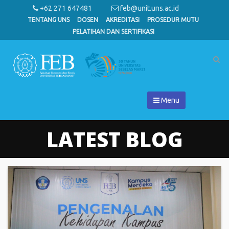
+62 271 647481
feb@unit.uns.ac.id
TENTANG UNS
DOSEN
AKREDITASI
PROSEDUR MUTU
PELATIHAN DAN SERTIFIKASI
Menu
LATEST BLOG