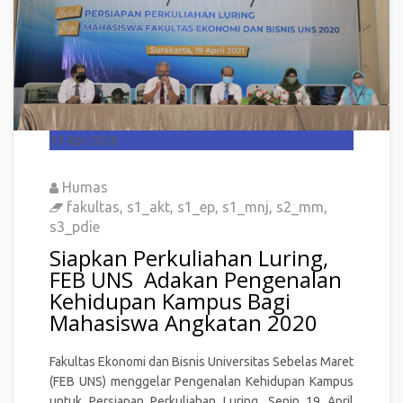
19
Apr 2026
Humas
fakultas
,
s1_akt
,
s1_ep
,
s1_mnj
,
s2_mm
,
s3_pdie
Siapkan Perkuliahan Luring,
FEB UNS Adakan Pengenalan
Kehidupan Kampus Bagi
Mahasiswa Angkatan 2020
Fakultas Ekonomi dan Bisnis Universitas Sebelas Maret
(FEB UNS) menggelar Pengenalan Kehidupan Kampus
untuk Persiapan Perkuliahan Luring, Senin 19 April