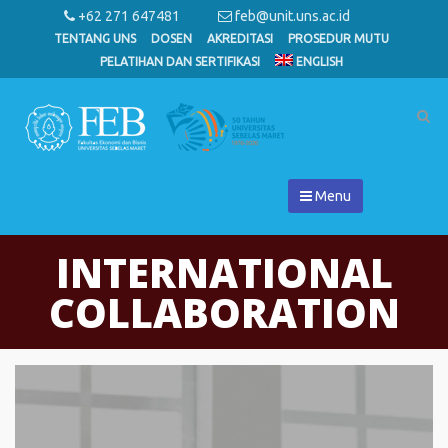
+62 271 647481
feb@unit.uns.ac.id
TENTANG UNS
DOSEN
AKREDITASI
PROSEDUR MUTU
PELATIHAN DAN SERTIFIKASI
ENGLISH
Menu
INTERNATIONAL
COLLABORATION