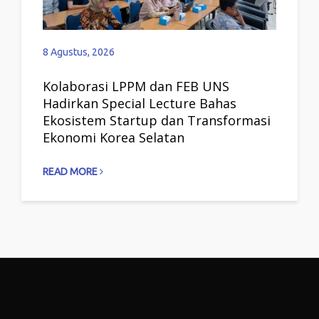
8 Agustus, 2026
8 Agustus,
Kolaborasi LPPM dan FEB UNS
Orang 
Hadirkan Special Lecture Bahas
UNS 202
Ekosistem Startup dan Transformasi
Fakulta
Ekonomi Korea Selatan
READ MO
READ MORE