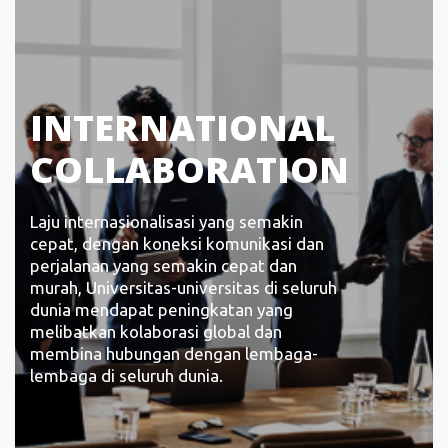
INTERNATIONAL
COLLABORATION
Laju internasionalisasi yang semakin
cepat, dengan koneksi komunikasi dan
perjalanan yang semakin cepat dan
murah, Universitas-universitas di seluruh
dunia mendapat peningkatan yang
melibatkan kolaborasi global dan
membina hubungan dengan lembaga-
lembaga di seluruh dunia.