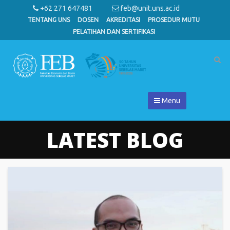
+62 271 647481
feb@unit.uns.ac.id
TENTANG UNS
DOSEN
AKREDITASI
PROSEDUR MUTU
PELATIHAN DAN SERTIFIKASI
Menu
LATEST BLOG