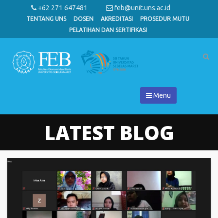
+62 271 647481
feb@unit.uns.ac.id
TENTANG UNS
DOSEN
AKREDITASI
PROSEDUR MUTU
PELATIHAN DAN SERTIFIKASI
Menu
LATEST BLOG