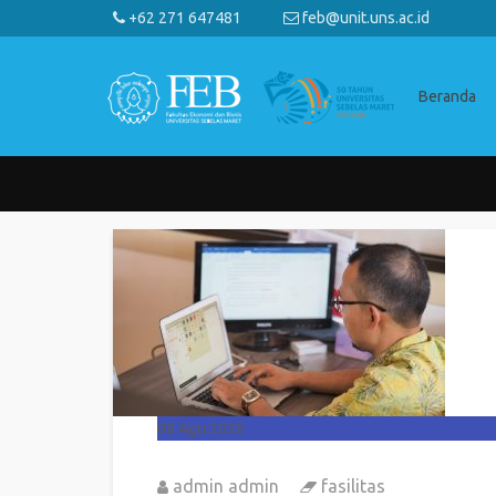
+62 271 647481
feb@unit.uns.ac.id
Beranda
08
Agu 2026
admin admin
fasilitas