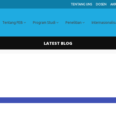
TENTANG UNS
DOSEN
AKR
Tentang FEB
Program Studi
Penelitian
Internasionalis
LATEST BLOG