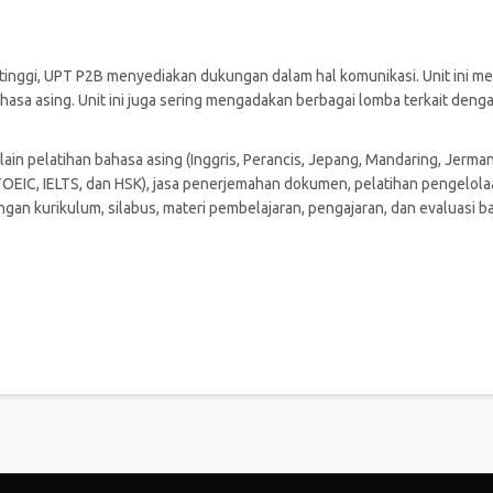
g tinggi, UPT P2B menyediakan dukungan dalam hal komunikasi. Unit ini m
asa asing. Unit ini juga sering mengadakan berbagai lomba terkait den
a lain pelatihan bahasa asing (Inggris, Perancis, Jepang, Mandaring, Jerm
 TOEIC, IELTS, dan HSK), jasa penerjemahan dokumen, pelatihan pengelola
gan kurikulum, silabus, materi pembelajaran, pengajaran, dan evaluasi b