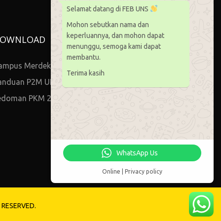
Selamat datang di FEB UNS
Mohon sebutkan nama dan
keperluannya, dan mohon dapat
OWNLOAD
menunggu, semoga kami dapat
membantu.
ampus Merdeka
Terima kasih
anduan P2M UNS
edoman PKM 2021
WhatsApp Us
Online | Privacy policy
S RESERVED.