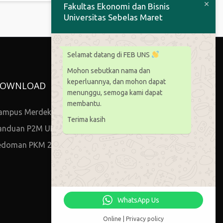
Fakultas Ekonomi dan Bisnis
Universitas Sebelas Maret
Selamat datang di FEB UNS
Mohon sebutkan nama dan
keperluannya, dan mohon dapat
OWNLOAD
menunggu, semoga kami dapat
membantu.
ampus Merdeka
Terima kasih
anduan P2M UNS
edoman PKM 2021
WhatsApp Us
Online | Privacy policy