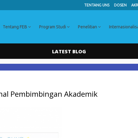
TENTANG UNS
DOSEN
AKR
Tentang FEB
Program Studi
Penelitian
Internasionalis
LATEST BLOG
onal Pembimbingan Akademik