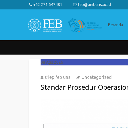
+62 271 647481
feb@unit.uns.ac.id
Beranda
08
Agu 2026
s1ep feb uns
Uncategorized
Standar Prosedur Operasi