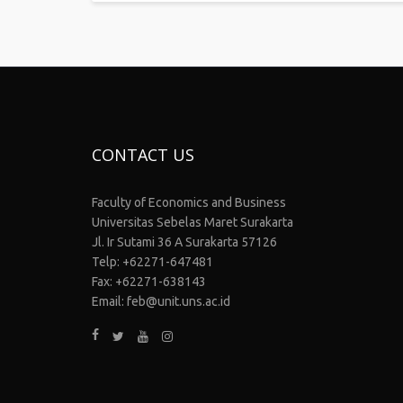
CONTACT US
Faculty of Economics and Business
Universitas Sebelas Maret Surakarta
Jl. Ir Sutami 36 A Surakarta 57126
Telp: +62271-647481
Fax: +62271-638143
Email: feb@unit.uns.ac.id