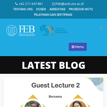
+62 271 647481
feb@unit.uns.ac.id
TENTANG UNS
DOSEN
AKREDITASI
PROSEDUR MUTU
PELATIHAN DAN SERTIFIKASI
Menu
LATEST BLOG