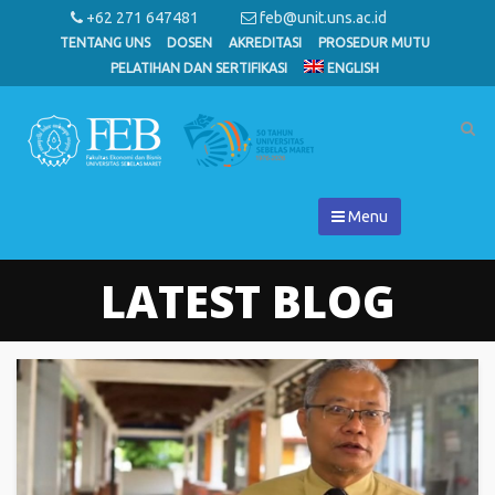
+62 271 647481
feb@unit.uns.ac.id
TENTANG UNS
DOSEN
AKREDITASI
PROSEDUR MUTU
PELATIHAN DAN SERTIFIKASI
ENGLISH
Menu
LATEST BLOG