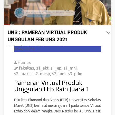
07
Agu 2026
Humas
fakultas
,
s1_akt
,
s1_ep
,
s1_mnj
,
s2_maksi
,
s2_mesp
,
s2_mm
,
s3_pdie
Pameran Virtual Produk
Unggulan FEB Raih Juara 1
Fakultas Ekonomi dan Bisnis (FEB) Universitas Sebelas
Maret (UNS) berhasil meraih juara 1 pada lomba Virtual
Exhibition dalam rangka Dies Natalis ke 45 UNS. Hasil