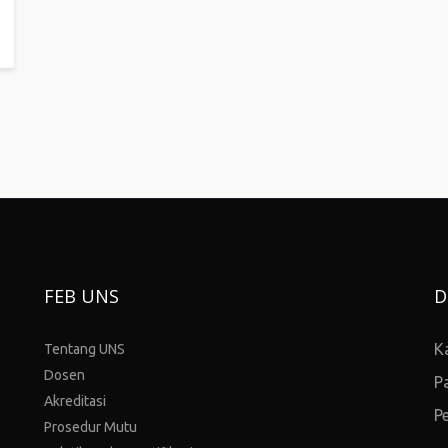
FEB UNS
D
K
Tentang UNS
Dosen
P
Akreditasi
P
Prosedur Mutu