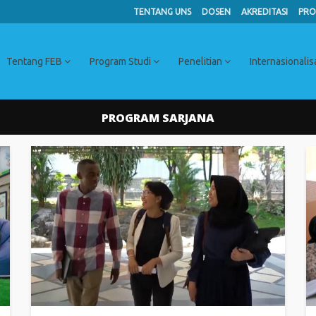
TENTANG UNS
DOSEN
AKREDITASI
PRO
Tentang FEB
Program Studi
Penelitian
Internasionalis
PROGRAM SARJANA