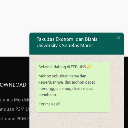
Fakultas Ekonomi dan Bisnis
Universitas Sebelas Maret
Selamat datang di FEB UNS
Mohon sebutkan nama dan
keperluannya, dan mohon dapat
OWNLOAD
menunggu, semoga kami dapat
membantu.
ampus Merdeka
Terima kasih
anduan P2M UNS
edoman PKM 2021