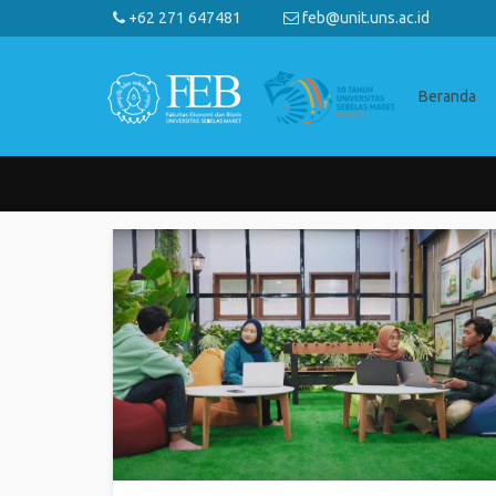
+62 271 647481
feb@unit.uns.ac.id
Beranda