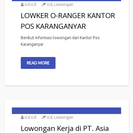
icd icd
icd
,
Lowongan
LOWKER O-RANGER KANTOR
POS KARANGANYAR
Berikut informasi lowongan dari Kantor Pos
Karanganyar
READ MORE
21
Jun 2026
icd icd
icd
,
Lowongan
Lowongan Kerja di PT. Asia