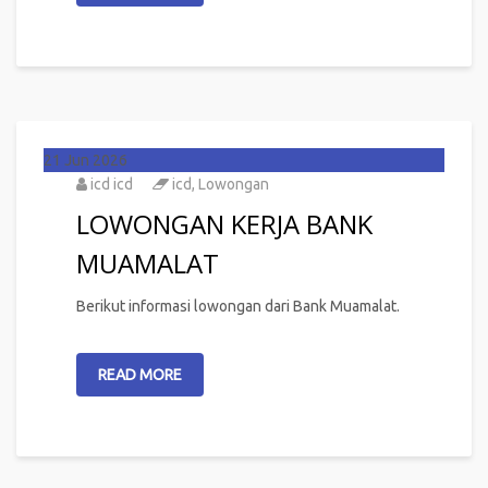
21
Jun 2026
icd icd
icd
,
Lowongan
LOWONGAN KERJA BANK
MUAMALAT
Berikut informasi lowongan dari Bank Muamalat.
READ MORE