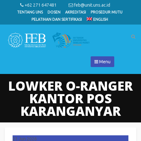
+62 271 647481
feb@unit.uns.ac.id
TENTANG UNS
DOSEN
AKREDITASI
PROSEDUR MUTU
PELATIHAN DAN SERTIFIKASI
ENGLISH
Menu
LOWKER O-RANGER
KANTOR POS
KARANGANYAR
21
Jun 2026