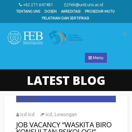
+62 271 647481
feb@unit.uns.ac.id
TENTANG UNS
DOSEN
AKREDITASI
PROSEDUR MUTU
PELATIHAN DAN SERTIFIKASI
Menu
LATEST BLOG
30
Jul 2026
icd icd
icd
,
Lowongan
JOB VACANCY “WASKITA BIRO
KONSULTAN PSIKOLOGI”