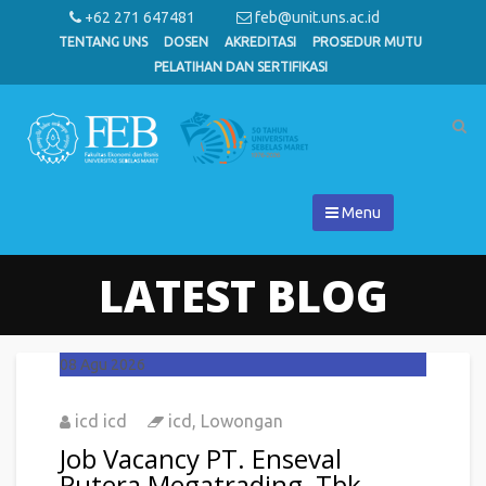
+62 271 647481
feb@unit.uns.ac.id
TENTANG UNS
DOSEN
AKREDITASI
PROSEDUR MUTU
PELATIHAN DAN SERTIFIKASI
Menu
LATEST BLOG
08
Agu 2026
icd icd
icd
,
Lowongan
Job Vacancy PT. Enseval
Putera Megatrading, Tbk