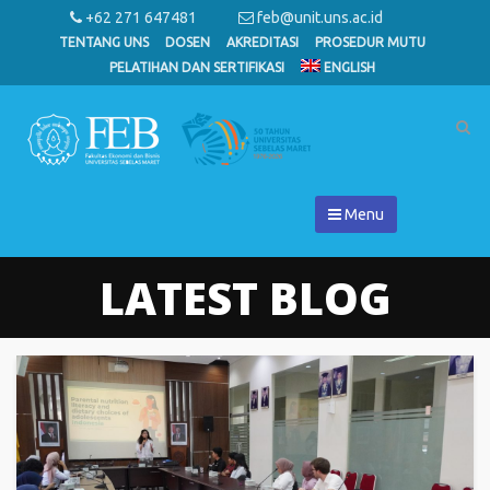
+62 271 647481
feb@unit.uns.ac.id
TENTANG UNS
DOSEN
AKREDITASI
PROSEDUR MUTU
PELATIHAN DAN SERTIFIKASI
ENGLISH
Menu
LATEST BLOG